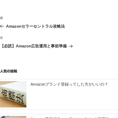
ゴ
リ
ー
投
過
前
稿
去
Amazonセラーセントラル攻略法
ナ
の
ビ
投
次
次
稿
ゲ
の
【必読】Amazon広告運用と事前準備
投
ー
稿
シ
ョ
人気の投稿
ン
Amazonブランド登録ってした方がいいの？