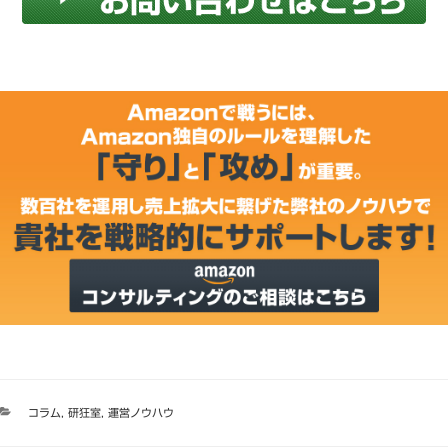
カ
コラム
,
研狂室
,
運営ノウハウ
テ