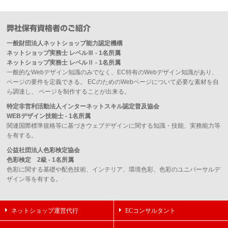
弊社保有資格者のご紹介
一般財団法人ネットショップ能力認定機構
ネットショップ実務士 レベルⅢ - 1名所属
ネットショップ実務士 レベルⅡ - 1名所属
一般的なWebデザイン知識のみでなく、EC特有のWebデザイン知識があり、
ページの要件を定義できる。 ECのためのWebページについて必要な素材を自
ら調達し、 ページを制作することが出来る。
特定非営利活動法人インターネットスキル認定普及協会
WEBデザイン技能士 - 1名所属
関連国際標準規格等に基づきウェブデザインに関する知識・技能、実務能力等
を有する。
公益社団法人色彩検定協会
色彩検定 2級 - 1名所属
色彩に関する基礎や配色技術、インテリア、環境色彩、色彩のユニバーサルデ
ザイン等を有する。
ネットショップ運営代行
ECコンサルタント