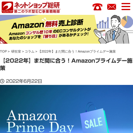
コ
ン
テ
ン
ツ
へ
ス
TOP
>
研狂室
>
コラム
> 【2022年】まだ間に合う！Amazonプライムデー施策
キ
ッ
【2022年】まだ間に合う！Amazonプライムデー施
プ
策
2022年6月22日