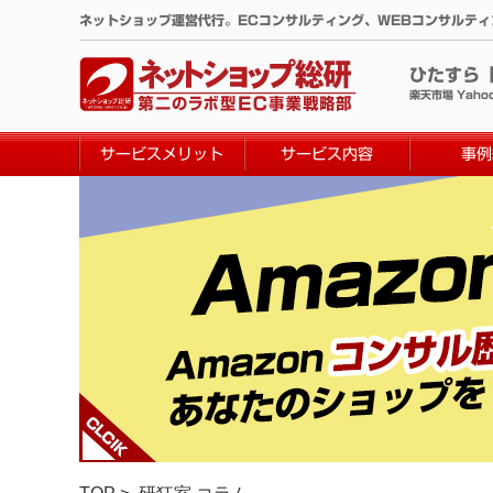
コ
ネットショップ運営代行。ECコンサルティング、WEBコンサルテ
ン
テ
ひたすら
ン
楽天市場 Yaho
ツ
へ
サービスメリット
サービス内容
事例
ス
キ
ッ
プ