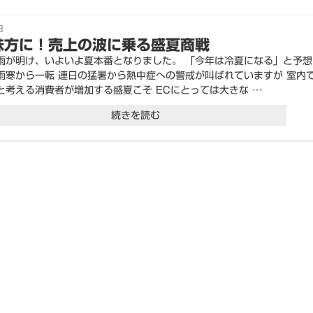
日
味方に！売上の波に乗る盛夏商戦
雨が明け、いよいよ夏本番となりました。 「今年は冷夏になる」と予想
雨寒から一転 連日の猛暑から熱中症への警戒が叫ばれていますが 室内
と考える消費者が増加する盛夏こそ ECにとっては大きな …
“暑
続きを読む
さ
を
味
方
に！
売
上
の
波