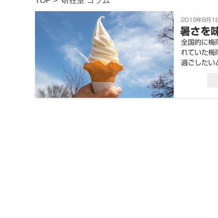
TOP
>
研狂室
コラム
投
2019年8月1
稿
暑さを
日:
全国的に梅
れていた梅
過ごしたい