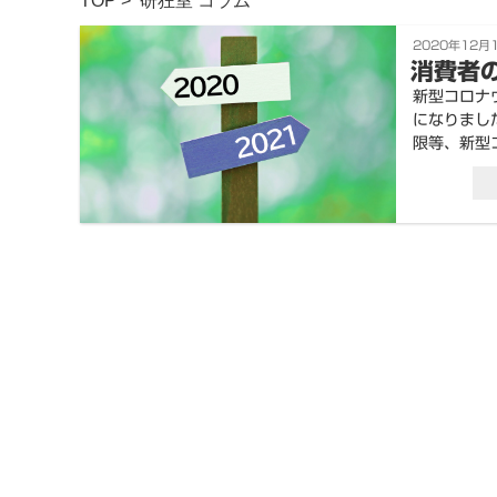
TOP
>
研狂室
コラム
投
2020年12月
稿
消費者
日:
新型コロナ
になりまし
限等、新型