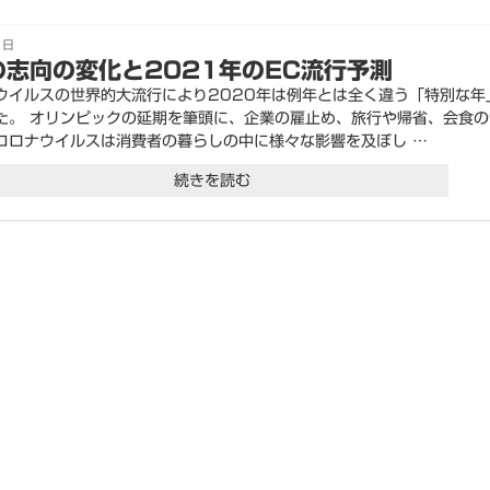
1日
の志向の変化と2021年のEC流行予測
ウイルスの世界的大流行により2020年は例年とは全く違う「特別な年
た。 オリンピックの延期を筆頭に、企業の雇止め、旅行や帰省、会食の
コロナウイルスは消費者の暮らしの中に様々な影響を及ぼし …
“消
続きを読む
費
者
の
志
向
の
変
化
と