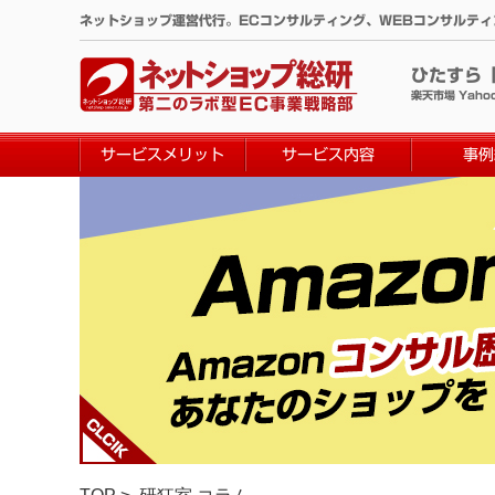
コ
ネットショップ運営代行。ECコンサルティング、WEBコンサルテ
ン
テ
ひたすら
ン
楽天市場 Yaho
ツ
へ
サービスメリット
サービス内容
事例
ス
キ
ッ
プ