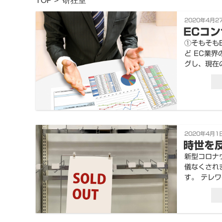
TOP
>
研狂室
投
2020年4月2
稿
ECコ
日:
①そもそも
ど EC業
グし、現在
投
2020年4月1
稿
時世を
日:
新型コロナ
儀なくされ
す。 テレ