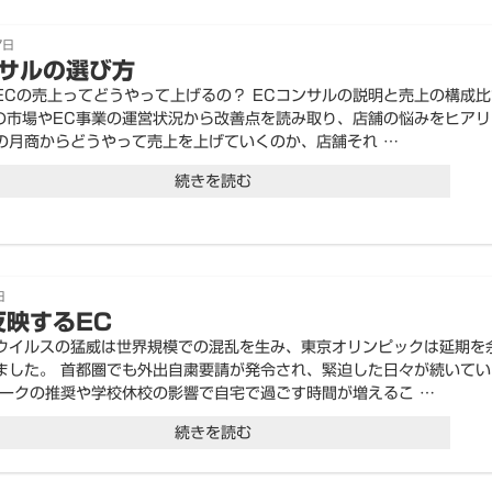
7日
ンサルの選び方
ECの売上ってどうやって上げるの？ ECコンサルの説明と売上の構成比
界の市場やEC事業の運営状況から改善点を読み取り、店舗の悩みをヒアリ
の月商からどうやって売上を上げていくのか、店舗それ …
“EC
続きを読む
コ
ン
サ
日
ル
反映するEC
の
ウイルスの猛威は世界規模での混乱を生み、東京オリンピックは延期を
ました。 首都圏でも外出自粛要請が発令され、緊迫した日々が続いてい
選
ワークの推奨や学校休校の影響で自宅で過ごす時間が増えるこ …
び
“時
続きを読む
方”
世
の