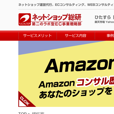
コ
ネットショップ運営代行。ECコンサルティング、WEBコンサルテ
ン
テ
ひたすら
ン
楽天市場 Yaho
ツ
へ
サービスメリット
サービス内容
事例
ス
キ
ッ
プ