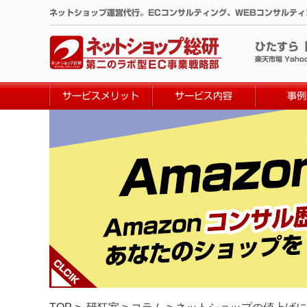
コ
ネットショップ運営代行。ECコンサルティング、WEBコンサルテ
ン
テ
ひたすら
ン
楽天市場 Yaho
ツ
へ
サービスメリット
サービス内容
事例
ス
キ
ッ
プ