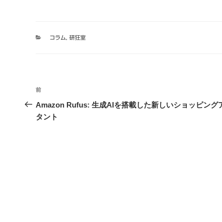
カ
コラム
,
研狂室
テ
ゴ
リ
ー
投
前
過
稿
去
Amazon Rufus: 生成AIを搭載した新しいショッピン
の
タント
ナ
投
ビ
稿
ゲ
ー
シ
ョ