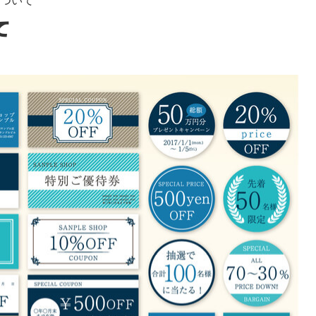
について
て