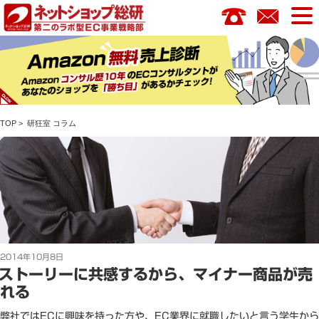
コ
ン
テ
ン
ツ
へ
ス
TOP
>
研狂室
コラム
キ
ッ
プ
投
2014年10月8日
稿
ストーリーに共感するから、マイナー商品が売
日:
れる
弊社ではECに興味を持った方や、EC業界に就職したいと言う学生から