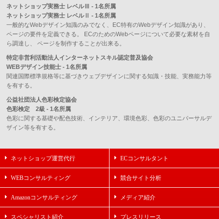
ネットショップ実務士 レベルⅢ - 1名所属
ネットショップ実務士 レベルⅡ - 1名所属
一般的なWebデザイン知識のみでなく、EC特有のWebデザイン知識があり、
ページの要件を定義できる。 ECのためのWebページについて必要な素材を自
ら調達し、 ページを制作することが出来る。
特定非営利活動法人インターネットスキル認定普及協会
WEBデザイン技能士 - 1名所属
関連国際標準規格等に基づきウェブデザインに関する知識・技能、実務能力等
を有する。
公益社団法人色彩検定協会
色彩検定 2級 - 1名所属
色彩に関する基礎や配色技術、インテリア、環境色彩、色彩のユニバーサルデ
ザイン等を有する。
ネットショップ運営代行
ECコンサルタント
WEBコンサルティング
競合サイト分析
Amazonコンサルティング
メディア紹介
スペシャリスト紹介
プレスリリース