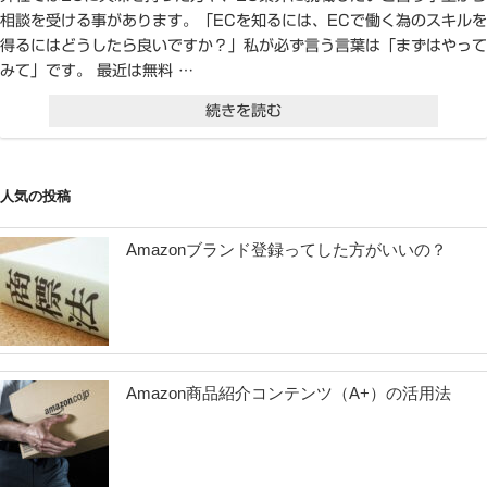
相談を受ける事があります。「ECを知るには、ECで働く為のスキルを
得るにはどうしたら良いですか？」私が必ず言う言葉は「まずはやって
みて」です。 最近は無料 …
“ス
続きを読む
ト
ー
人気の投稿
リ
ー
Amazonブランド登録ってした方がいいの？
に
共
感
す
Amazon商品紹介コンテンツ（A+）の活用法
る
か
ら、