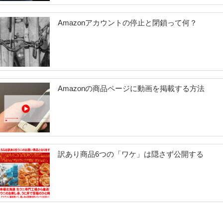
マ
Amazonアカウントの停止と閉鎖って何？
イ
ナ
ー
商
品
Amazonの商品ページに動画を掲載する方法
が
売
れ
る”
訳あり商品6つの「ワケ」は隠さず公開する
の