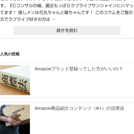
す。 ECコンサルの幅、最近もっぱらラブライブサンシャインにハマっ
てます！ 推しメンは花丸ちゃんと曜ちゃんです！ このコラムをご覧の
方でラブライブ好きの方は …
“EC
続きを読む
コ
ン
人気の投稿
サ
ル
Amazonブランド登録ってした方がいいの？
タ
ン
ト
が
Amazon商品紹介コンテンツ（A+）の活用法
行
う
web