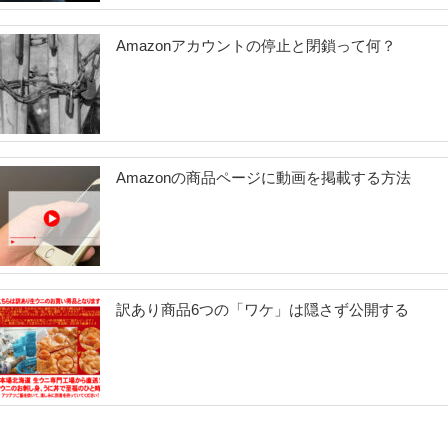
コ
Amazonアカウントの停止と閉鎖って何？
ン
サ
ル
テ
ィ
Amazonの商品ページに動画を掲載する方法
ン
グ
（ペ
ル
訳あり商品6つの「ワケ」は隠さず公開する
ソ
ナ
設
定
編）”