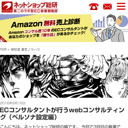
コ
ン
テ
ン
ツ
へ
ス
TOP
>
研狂室
運営ノウハウ
キ
ッ
プ
投
2016年9月15日
稿
ECコンサルタントが行うwebコンサルティン
日:
グ（ペルソナ設定編）
こんにちは。ネットショップ総研の幅です。 今回で3回目の執筆で