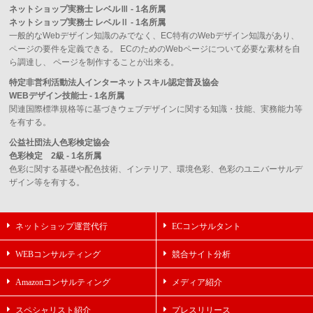
ネットショップ実務士 レベルⅢ - 1名所属
ネットショップ実務士 レベルⅡ - 1名所属
一般的なWebデザイン知識のみでなく、EC特有のWebデザイン知識があり、
ページの要件を定義できる。 ECのためのWebページについて必要な素材を自
ら調達し、 ページを制作することが出来る。
特定非営利活動法人インターネットスキル認定普及協会
WEBデザイン技能士 - 1名所属
関連国際標準規格等に基づきウェブデザインに関する知識・技能、実務能力等
を有する。
公益社団法人色彩検定協会
色彩検定 2級 - 1名所属
色彩に関する基礎や配色技術、インテリア、環境色彩、色彩のユニバーサルデ
ザイン等を有する。
ネットショップ運営代行
ECコンサルタント
WEBコンサルティング
競合サイト分析
Amazonコンサルティング
メディア紹介
スペシャリスト紹介
プレスリリース