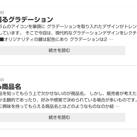
0日
残るグラデーション
ラムのアイコンを筆頭に グラデーションを取り入れたデザインがトレン
しています。 そこで今回は、現代的なグラデーションデザインをレクチ
 ■オリジナリティの鍵は配色にあり グラデーションは2 …
“記
続きを読む
憶
に
残
6日
る商品名
る
品を知ってもらう上で欠かせないのが商品名。 しかし、販売者が考えた
グ
か主観的であったり、好みや感覚で決められている場合が多いものです
ラ
に興味を持ってもらえる商品名とはどのようなものなのか紐 …
デ
“愛
続きを読む
ー
さ
シ
れ