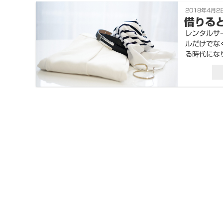
投
2018年4月2
稿
借りる
日:
レンタルサ
ルだけでな
る時代にな