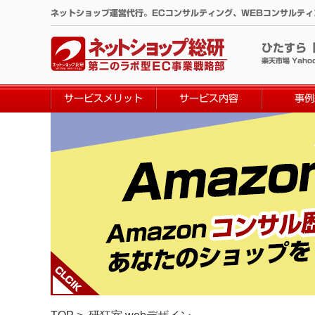
コ
ネットショップ運営代行。ECコンサルティング、WEBコンサルテ
ン
テ
ひたすら
ン
楽天市場 Yaho
ツ
へ
サービスメリット
サービス内容
事例
ス
キ
ッ
プ