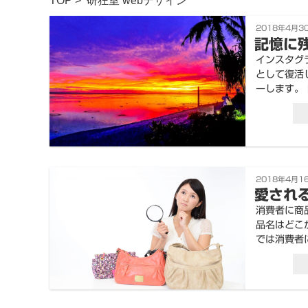
TOP
>
研狂室
webデザイン
投
2018年4月3
稿
記憶に
日:
インスタグ
として復活
ーします。
投
2018年4月1
稿
愛され
日:
消費者に商
品名はどこ
では消費者