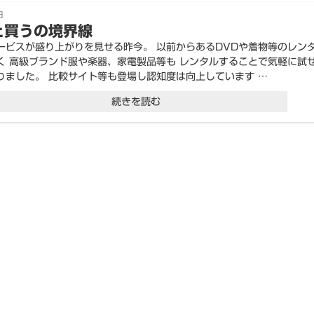
ョ
日
る
と買うの境界線
ン”
商
ービスが盛り上がりを見せる昨今。 以前からあるDVDや着物等のレン
の
品
く 高級ブランド服や楽器、家電製品等も レンタルすることで気軽に試
りました。 比較サイト等も登場し認知度は向上しています …
名”
“借
続きを読む
の
り
る
と
買
う
の
境
界
線”
の