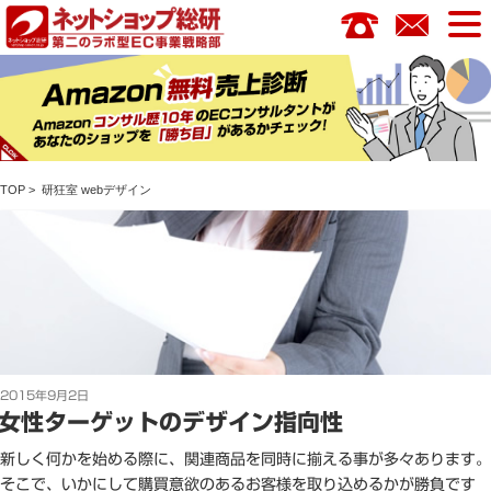
コ
ン
テ
ン
ツ
へ
ス
TOP
>
研狂室
webデザイン
キ
ッ
プ
投
2015年9月2日
稿
女性ターゲットのデザイン指向性
日:
新しく何かを始める際に、関連商品を同時に揃える事が多々あります。
そこで、いかにして購買意欲のあるお客様を取り込めるかが勝負です