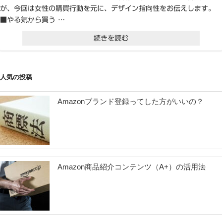
が、今回は女性の購買行動を元に、デザイン指向性をお伝えします。
■やる気から買う …
“女
続きを読む
性
タ
人気の投稿
ー
ゲ
Amazonブランド登録ってした方がいいの？
ッ
ト
の
デ
Amazon商品紹介コンテンツ（A+）の活用法
ザ
イ
ン
指