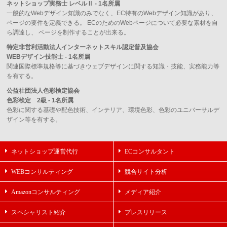
ネットショップ実務士 レベルⅡ - 1名所属
一般的なWebデザイン知識のみでなく、EC特有のWebデザイン知識があり、
ページの要件を定義できる。 ECのためのWebページについて必要な素材を自
ら調達し、 ページを制作することが出来る。
特定非営利活動法人インターネットスキル認定普及協会
WEBデザイン技能士 - 1名所属
関連国際標準規格等に基づきウェブデザインに関する知識・技能、実務能力等
を有する。
公益社団法人色彩検定協会
色彩検定 2級 - 1名所属
色彩に関する基礎や配色技術、インテリア、環境色彩、色彩のユニバーサルデ
ザイン等を有する。
ネットショップ運営代行
ECコンサルタント
WEBコンサルティング
競合サイト分析
Amazonコンサルティング
メディア紹介
スペシャリスト紹介
プレスリリース