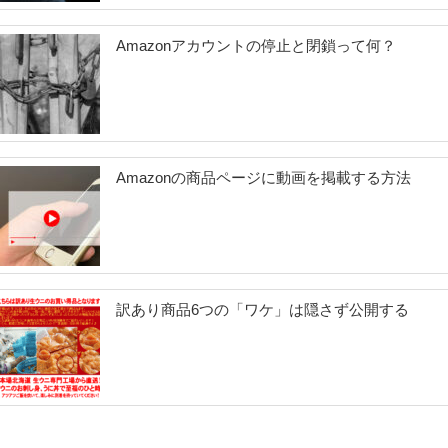
い
Amazonアカウントの停止と閉鎖って何？
シ
ョ
ッ
ピ
ン
Amazonの商品ページに動画を掲載する方法
グ
ア
シ
ス
訳あり商品6つの「ワケ」は隠さず公開する
タ
ン
ト”
の