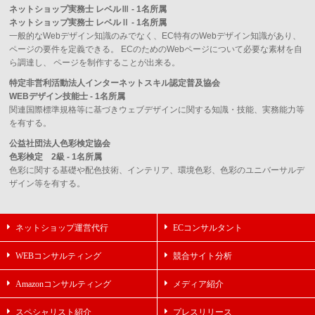
ネットショップ実務士 レベルⅢ - 1名所属
ネットショップ実務士 レベルⅡ - 1名所属
一般的なWebデザイン知識のみでなく、EC特有のWebデザイン知識があり、
ページの要件を定義できる。 ECのためのWebページについて必要な素材を自
ら調達し、 ページを制作することが出来る。
特定非営利活動法人インターネットスキル認定普及協会
WEBデザイン技能士 - 1名所属
関連国際標準規格等に基づきウェブデザインに関する知識・技能、実務能力等
を有する。
公益社団法人色彩検定協会
色彩検定 2級 - 1名所属
色彩に関する基礎や配色技術、インテリア、環境色彩、色彩のユニバーサルデ
ザイン等を有する。
ネットショップ運営代行
ECコンサルタント
WEBコンサルティング
競合サイト分析
Amazonコンサルティング
メディア紹介
スペシャリスト紹介
プレスリリース