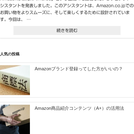
シスタントを発表しました。このアシスタントは、Amazon.co.jpでの
お買い物をよりスムーズに、そして楽しくするために設計されていま
す。今回は、 …
“Amazon
続きを読む
Rufus:
生
人気の投稿
成
AI
Amazonブランド登録ってした方がいいの？
を
搭
載
し
Amazon商品紹介コンテンツ（A+）の活用法
た
新
し