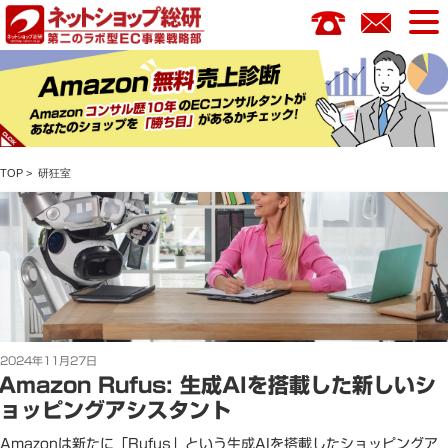
コ
ン
テ
ン
ツ
へ
ス
TOP
>
研狂室
キ
ッ
プ
投
2024年11月27日
稿
Amazon Rufus: 生成AIを搭載した新しいシ
日:
ョッピングアシスタント
Amazonは新たに「Rufus」という生成AIを搭載したショッピングア