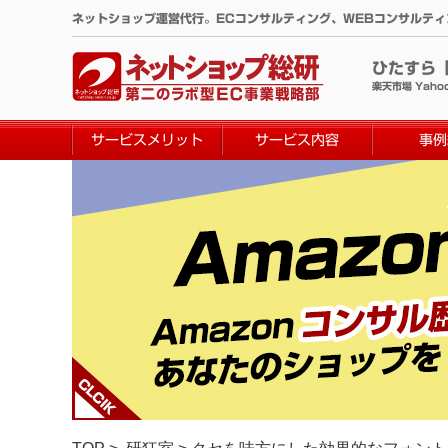
コ
ネットショップ運営代行。ECコンサルティング、WEBコンサルテ
ン
テ
ひたすら
ン
楽天市場 Yaho
ツ
へ
サービスメリット
サービス内容
事例
ス
キ
ッ
プ