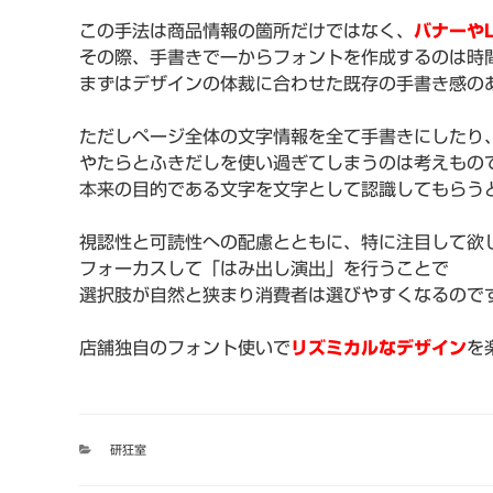
この手法は商品情報の箇所だけではなく、
バナーや
その際、手書きで一からフォントを作成するのは時
まずはデザインの体裁に合わせた既存の手書き感の
ただしページ全体の文字情報を全て手書きにしたり
やたらとふきだしを使い過ぎてしまうのは考えもの
本来の目的である文字を文字として認識してもらう
視認性と可読性への配慮とともに、特に注目して欲
フォーカスして「はみ出し演出」を行うことで
選択肢が自然と狭まり消費者は選びやすくなるので
店舗独自のフォント使いで
リズミカルなデザイン
を
カ
研狂室
テ
ゴ