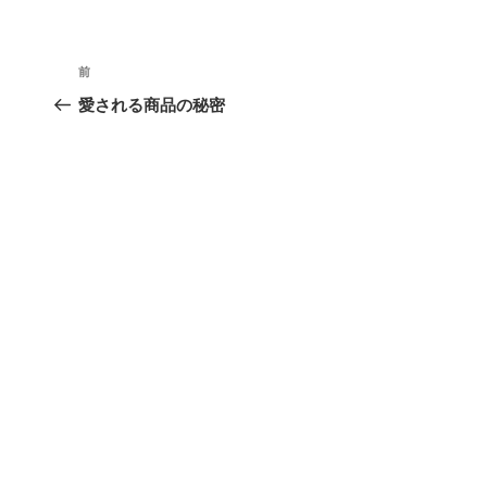
リ
ー
投
前
過
稿
去
愛される商品の秘密
の
ナ
投
ビ
稿
ゲ
ー
シ
ョ
ン