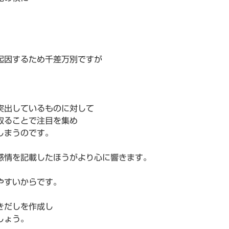
」
起因するため千差万別ですが
。
突出しているものに対して
取ることで注目を集め
しまうのです。
感情を記載したほうがより心に響きます。
やすいからです。
きだしを作成し
しょう。