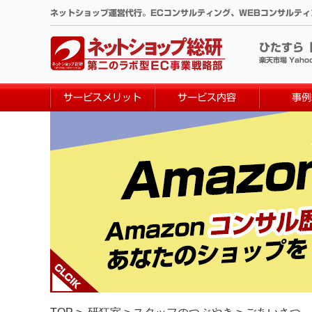
コ
ネットショップ運営代行。ECコンサルティング、WEBコンサルテ
ン
テ
ひたすら
ン
楽天市場 Yaho
ツ
へ
サービスメリット
サービス内容
事例
ス
キ
ッ
プ