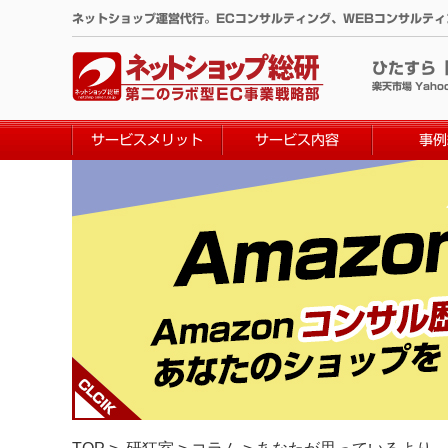
コ
ネットショップ運営代行。ECコンサルティング、WEBコンサルテ
ン
テ
ひたすら
ン
楽天市場 Yaho
ツ
へ
サービスメリット
サービス内容
事例
ス
キ
ッ
プ