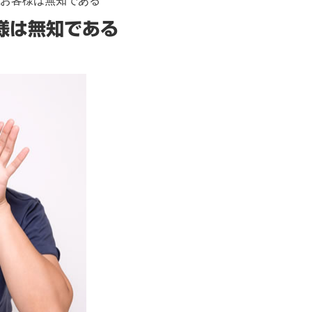
、お客様は無知である
様は無知である