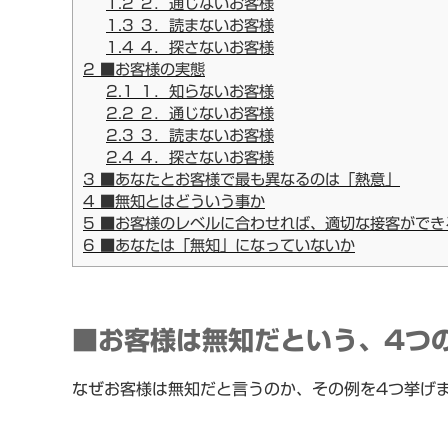
1.2
２．通じないお客様
1.3
３．読まないお客様
1.4
４．探さないお客様
2
■お客様の実態
2.1
１．知らないお客様
2.2
２．通じないお客様
2.3
３．読まないお客様
2.4
４．探さないお客様
3
■あなたとお客様で最も異なるのは「熱意」
4
■無知とはどういう事か
5
■お客様のレベルに合わせれば、適切な接客ができ
6
■あなたは「無知」になっていないか
■お客様は無知だという、4つ
なぜお客様は無知だと言うのか、その例を4つ挙げ