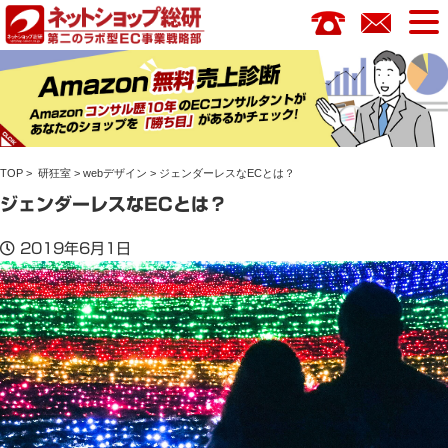
コ
ン
テ
ン
ツ
へ
ス
TOP
>
研狂室
>
webデザイン
> ジェンダーレスなECとは？
キ
ッ
ジェンダーレスなECとは？
プ
2019年6月1日