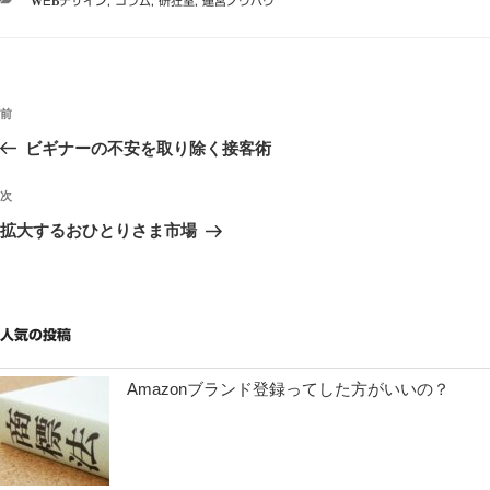
カ
WEBデザイン
,
コラム
,
研狂室
,
運営ノウハウ
テ
ゴ
リ
ー
投
過
前
稿
去
ビギナーの不安を取り除く接客術
ナ
の
ビ
投
次
次
稿
ゲ
の
拡大するおひとりさま市場
投
ー
稿
シ
ョ
人気の投稿
ン
Amazonブランド登録ってした方がいいの？