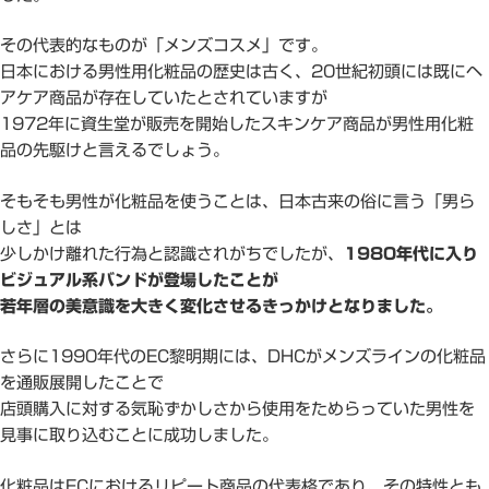
その代表的なものが「メンズコスメ」です。
日本における男性用化粧品の歴史は古く、20世紀初頭には既にヘ
アケア商品が存在していたとされていますが
1972年に資生堂が販売を開始したスキンケア商品が男性用化粧
品の先駆けと言えるでしょう。
そもそも男性が化粧品を使うことは、日本古来の俗に言う「男ら
しさ」とは
少しかけ離れた行為と認識されがちでしたが、
1980年代に入り
ビジュアル系バンドが登場したことが
若年層の美意識を大きく変化させるきっかけとなりました。
さらに1990年代のEC黎明期には、DHCがメンズラインの化粧品
を通販展開したことで
店頭購入に対する気恥ずかしさから使用をためらっていた男性を
見事に取り込むことに成功しました。
化粧品はECにおけるリピート商品の代表格であり、その特性とも