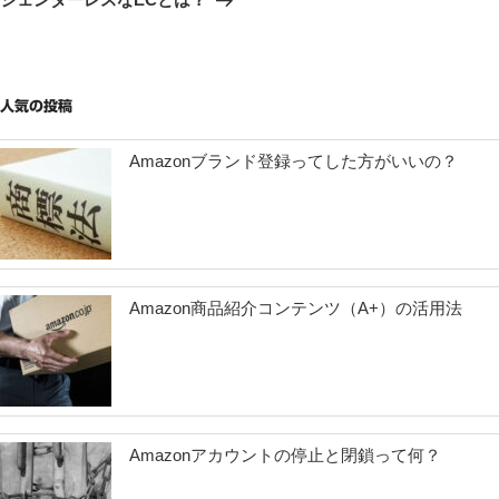
投
ー
稿
シ
ョ
人気の投稿
ン
Amazonブランド登録ってした方がいいの？
Amazon商品紹介コンテンツ（A+）の活用法
Amazonアカウントの停止と閉鎖って何？