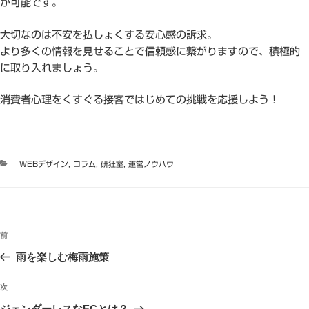
が可能です。
大切なのは不安を払しょくする安心感の訴求。
より多くの情報を見せることで信頼感に繋がりますので、積極的
に取り入れましょう。
消費者心理をくすぐる接客ではじめての挑戦を応援しよう！
カ
WEBデザイン
,
コラム
,
研狂室
,
運営ノウハウ
テ
ゴ
リ
ー
投
過
前
稿
去
雨を楽しむ梅雨施策
ナ
の
ビ
投
次
次
稿
ゲ
の
ジェンダーレスなECとは？