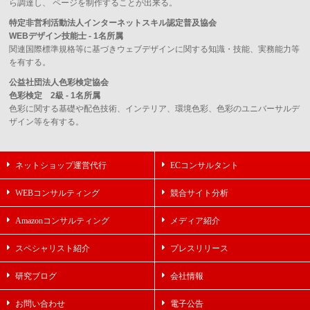
ら調達し、 ページを制作することが出来る。
特定非営利活動法人インターネットスキル認定普及協会
WEBデザイン技能士 - 1名所属
関連国際標準規格等に基づきウェブデザインに関する知識・技能、実務能力等
を有する。
公益社団法人色彩検定協会
色彩検定 2級 - 1名所属
色彩に関する基礎や配色技術、インテリア、環境色彩、色彩のユニバーサルデ
ザイン等を有する。
ネットショップ運営代行
ECコンサルタント
WEBコンサルティング
競合サイト分析
Amazonコンサルティング
メディア紹介
スペシャリスト紹介
プレスリリース
研究ブログ
会社情報
お問い合わせ
電子公告