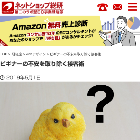
コ
ン
テ
ン
ツ
へ
ス
TOP
>
研狂室
>
webデザイン
> ビギナーの不安を取り除く接客術
キ
ッ
ビギナーの不安を取り除く接客術
プ
2019年5月1日