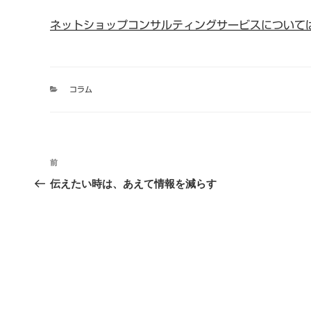
ネットショップコンサルティングサービスについて
カ
コラム
テ
ゴ
リ
ー
投
前
過
稿
去
伝えたい時は、あえて情報を減らす
の
ナ
投
ビ
稿
ゲ
ー
シ