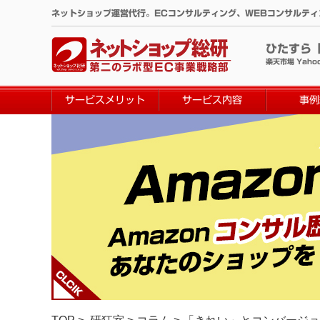
コ
ネットショップ運営代行。ECコンサルティング、WEBコンサルテ
ン
テ
ひたすら
ン
楽天市場 Yaho
ツ
へ
サービスメリット
サービス内容
事例
ス
キ
ッ
プ