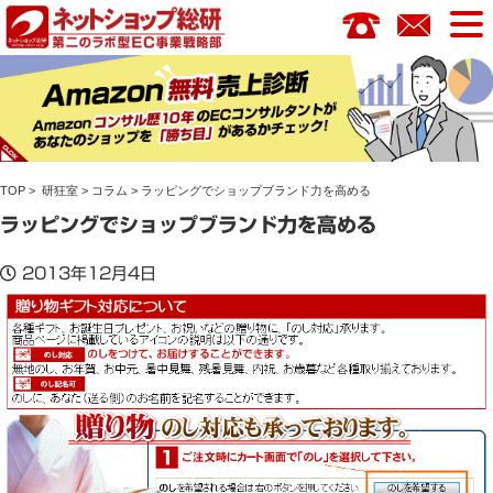
コ
ン
テ
ン
ツ
へ
ス
TOP
>
研狂室
>
コラム
> ラッピングでショップブランド力を高める
キ
ッ
ラッピングでショップブランド力を高める
プ
2013年12月4日