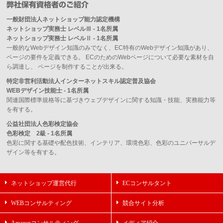
弊社保有資格者のご紹介
一般財団法人ネットショップ能力認定機構
ネットショップ実務士 レベルⅢ - 1名所属
ネットショップ実務士 レベルⅡ - 1名所属
一般的なWebデザイン知識のみでなく、EC特有のWebデザイン知識があり、
ページの要件を定義できる。 ECのためのWebページについて必要な素材を自
ら調達し、 ページを制作することが出来る。
特定非営利活動法人インターネットスキル認定普及協会
WEBデザイン技能士 - 1名所属
関連国際標準規格等に基づきウェブデザインに関する知識・技能、実務能力等
を有する。
公益社団法人色彩検定協会
色彩検定 2級 - 1名所属
色彩に関する基礎や配色技術、インテリア、環境色彩、色彩のユニバーサルデ
ザイン等を有する。
ネットショップ運営代行
ECコンサルタント
WEBコンサルティング
競合サイト分析
Amazonコンサルティング
メディア紹介