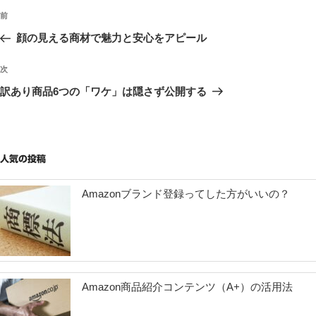
投
過
前
稿
去
顔の見える商材で魅力と安心をアピール
ナ
の
ビ
投
次
次
稿
ゲ
の
訳あり商品6つの「ワケ」は隠さず公開する
投
ー
稿
シ
ョ
人気の投稿
ン
Amazonブランド登録ってした方がいいの？
Amazon商品紹介コンテンツ（A+）の活用法