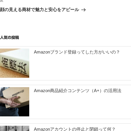
投
次
次
稿
ゲ
の
顔の見える商材で魅力と安心をアピール
投
ー
稿
シ
ョ
人気の投稿
ン
Amazonブランド登録ってした方がいいの？
Amazon商品紹介コンテンツ（A+）の活用法
Amazonアカウントの停止と閉鎖って何？