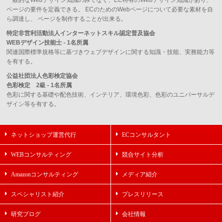
ページの要件を定義できる。 ECのためのWebページについて必要な素材を自
ら調達し、 ページを制作することが出来る。
特定非営利活動法人インターネットスキル認定普及協会
WEBデザイン技能士 - 1名所属
関連国際標準規格等に基づきウェブデザインに関する知識・技能、実務能力等
を有する。
公益社団法人色彩検定協会
色彩検定 2級 - 1名所属
色彩に関する基礎や配色技術、インテリア、環境色彩、色彩のユニバーサルデ
ザイン等を有する。
ネットショップ運営代行
ECコンサルタント
WEBコンサルティング
競合サイト分析
Amazonコンサルティング
メディア紹介
スペシャリスト紹介
プレスリリース
研究ブログ
会社情報