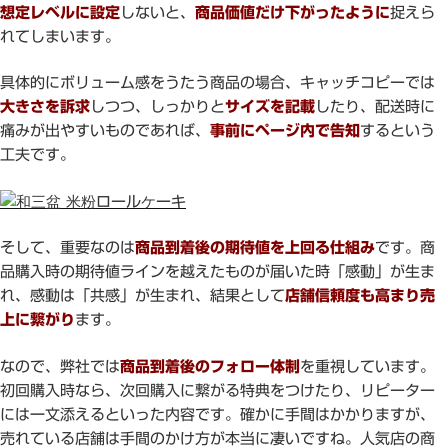
想定レベルに設定
しないと、
商品価値だけ下がったように
捉えら
れてしまいます。
具体的にボリューム感をうたう商品の場合、キャッチコピーでは
大きさを訴求
しつつ、しっかりと
サイズを記載
したり、配送時に
痛みが出やすいものであれば、
事前にページ内で告知
するという
工夫です。
そして、重要なのは
商品到着後の期待値を上回る仕組み
です。商
品購入時の期待値ラインを越えたものが届いた時「感動」が生ま
れ、感動は「共感」が生まれ、結果として
店舗信頼度も高まり売
上に繋がり
ます。
なので、弊社では
商品到着後のフォロー体制
を重視しています。
初回購入時なら、次回購入に繋がる特典をつけたり、リピーター
には一文添えるといった内容です。確かに手間はかかりますが、
売れている店舗は手間のかけ方が本当に凄いですね。人気店の商