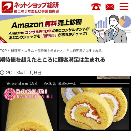
コ
ン
テ
ン
ツ
へ
ス
TOP
>
研狂室
>
コラム
> 期待値を超えたところに顧客満足は生まれる
キ
ッ
期待値を超えたところに顧客満足は生まれる
プ
2013年11月6日