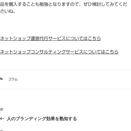
品を購入することも勉強となりますので、ぜひ検討してみてくだ
さいね。
ネットショップ運営代行サービスについてはこちら
ネットショップコンサルティングサービスについてはこちら
カ
コラム
テ
ゴ
リ
ー
投
過
前
稿
去
人のブランディング効果を熟知する
ナ
の
ビ