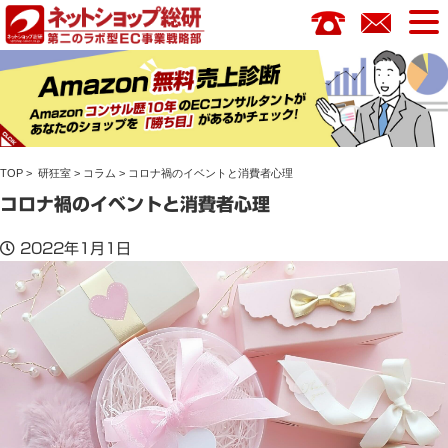
コ
ン
テ
ン
ツ
へ
ス
TOP
>
研狂室
>
コラム
> コロナ禍のイベントと消費者心理
キ
ッ
コロナ禍のイベントと消費者心理
プ
2022年1月1日