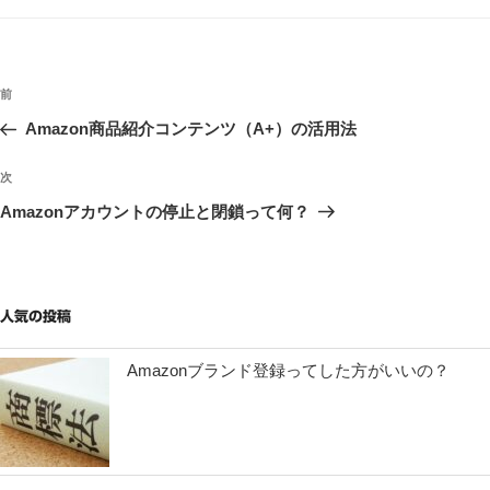
テ
ゴ
リ
ー
投
過
前
稿
去
Amazon商品紹介コンテンツ（A+）の活用法
ナ
の
ビ
投
次
次
稿
ゲ
の
Amazonアカウントの停止と閉鎖って何？
投
ー
稿
シ
ョ
人気の投稿
ン
Amazonブランド登録ってした方がいいの？