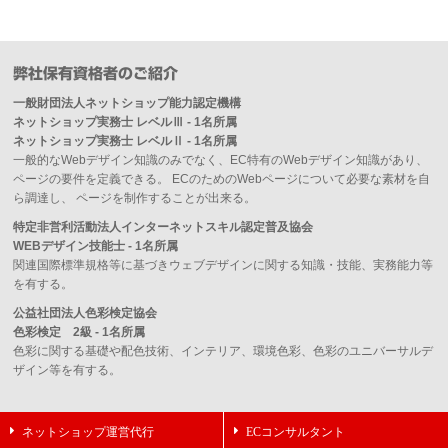
弊社保有資格者のご紹介
一般財団法人ネットショップ能力認定機構
ネットショップ実務士 レベルⅢ - 1名所属
ネットショップ実務士 レベルⅡ - 1名所属
一般的なWebデザイン知識のみでなく、EC特有のWebデザイン知識があり、
ページの要件を定義できる。 ECのためのWebページについて必要な素材を自
ら調達し、 ページを制作することが出来る。
特定非営利活動法人インターネットスキル認定普及協会
WEBデザイン技能士 - 1名所属
関連国際標準規格等に基づきウェブデザインに関する知識・技能、実務能力等
を有する。
公益社団法人色彩検定協会
色彩検定 2級 - 1名所属
色彩に関する基礎や配色技術、インテリア、環境色彩、色彩のユニバーサルデ
ザイン等を有する。
ネットショップ運営代行
ECコンサルタント