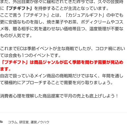
また、外出自粛が徐々に緩和されてきた昨今では、久々の会食時
に
「プチギフト」
を持参することが主流となっています。
ここで言う「プチギフト」とは、「カジュアルギフト」の中でも
更に安価なものを指し、焼き菓子やお茶、ボディクリームやコス
メ等、贈る相手に気を遣わせない価格帯且つ、温度管理が不要な
ものが人気です。
これまでECは季節イベントが主な商戦でしたが、コロナ禍におい
ては会食も1つのイベントです。
「プチギフト」は商品ジャンルが広く季節を問わず需要が見込め
ます。
自店で扱っているメイン商品の商戦期だけではなく、年間を通し
て積極的にアプローチすることで需要を刈り取りましょう。
消費者心理を理解した商品提案で平月の売上も底上げしよう！
カ
コラム
,
研狂室
,
運営ノウハウ