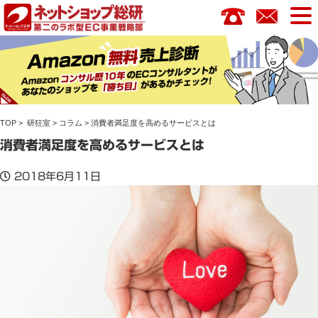
コ
ン
テ
ン
ツ
へ
ス
TOP
>
研狂室
>
コラム
> 消費者満足度を高めるサービスとは
キ
ッ
消費者満足度を高めるサービスとは
プ
2018年6月11日