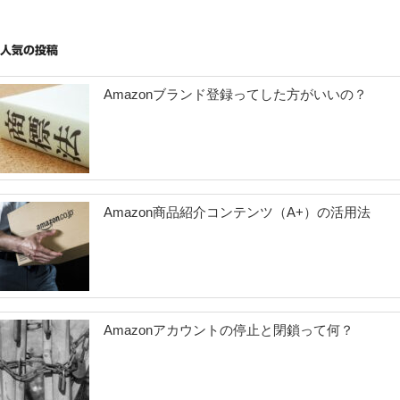
稿
シ
ョ
人気の投稿
ン
Amazonブランド登録ってした方がいいの？
Amazon商品紹介コンテンツ（A+）の活用法
Amazonアカウントの停止と閉鎖って何？