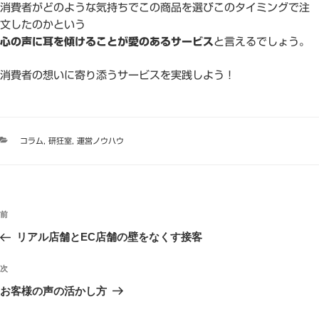
消費者がどのような気持ちでこの商品を選びこのタイミングで注
文したのかという
心の声に耳を傾けることが愛のあるサービス
と言えるでしょう。
消費者の想いに寄り添うサービスを実践しよう！
カ
コラム
,
研狂室
,
運営ノウハウ
テ
ゴ
リ
ー
投
過
前
稿
去
リアル店舗とEC店舗の壁をなくす接客
ナ
の
ビ
投
次
次
稿
ゲ
の
お客様の声の活かし方
投
ー