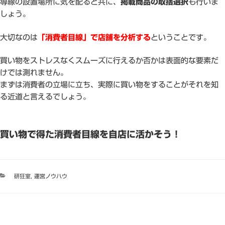
導線の設置場所に気を配ると共に、
掲載商品の取捨選択
も行いま
しょう。
大切なのは
「消費者目線」で店舗を分析する
ということです。
買い物をストレスなくスムーズに行えるか否かは表面的な要素だ
けでは測れません。
まずは消費者の立場に立ち、実際に買い物をすることがそれを知
る近道と言えるでしょう。
買い物で得た消費者目線を自店に活かそう！
カ
研狂室
,
運営ノウハウ
テ
ゴ
リ
ー
投