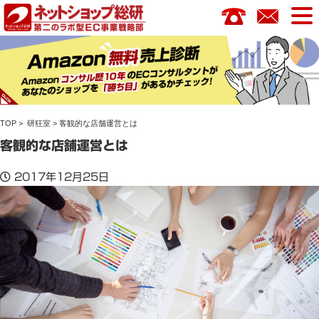
コ
ン
テ
ン
ツ
へ
ス
TOP
>
研狂室
> 客観的な店舗運営とは
キ
ッ
客観的な店舗運営とは
プ
2017年12月25日