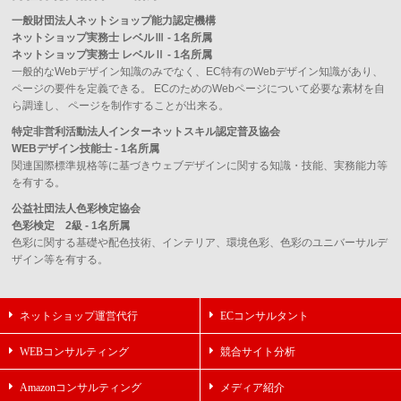
一般財団法人ネットショップ能力認定機構
ネットショップ実務士 レベルⅢ - 1名所属
ネットショップ実務士 レベルⅡ - 1名所属
一般的なWebデザイン知識のみでなく、EC特有のWebデザイン知識があり、
ページの要件を定義できる。 ECのためのWebページについて必要な素材を自
ら調達し、 ページを制作することが出来る。
特定非営利活動法人インターネットスキル認定普及協会
WEBデザイン技能士 - 1名所属
関連国際標準規格等に基づきウェブデザインに関する知識・技能、実務能力等
を有する。
公益社団法人色彩検定協会
色彩検定 2級 - 1名所属
色彩に関する基礎や配色技術、インテリア、環境色彩、色彩のユニバーサルデ
ザイン等を有する。
ネットショップ運営代行
ECコンサルタント
WEBコンサルティング
競合サイト分析
Amazonコンサルティング
メディア紹介