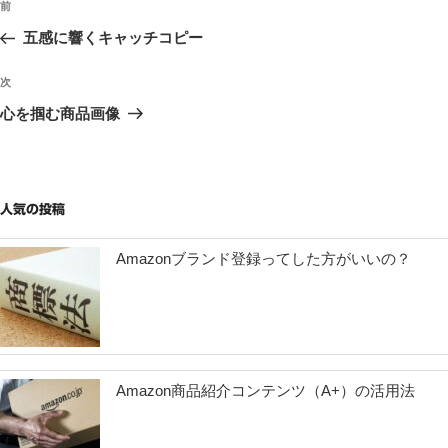
過
前
稿
去
五感に響くキャッチコピー
ナ
の
ビ
投
次
次
稿
ゲ
の
心を掴む商品画像
投
ー
稿
シ
ョ
人気の投稿
ン
Amazonブランド登録ってした方がいいの？
Amazon商品紹介コンテンツ（A+）の活用法