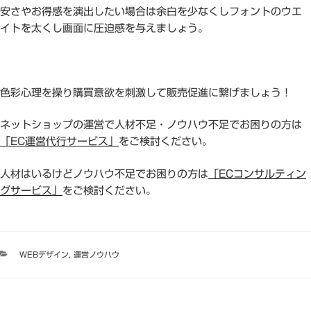
安さやお得感を演出したい場合は余白を少なくしフォントのウエ
イトを太くし画面に圧迫感を与えましょう。
色彩心理を操り購買意欲を刺激して販売促進に繋げましょう！
ネットショップの運営で人材不足・ノウハウ不足でお困りの方は
「EC運営代行サービス」
をご検討ください。
人材はいるけどノウハウ不足でお困りの方は
「ECコンサルティン
グサービス」
をご検討ください。
カ
WEBデザイン
,
運営ノウハウ
テ
ゴ
リ
ー