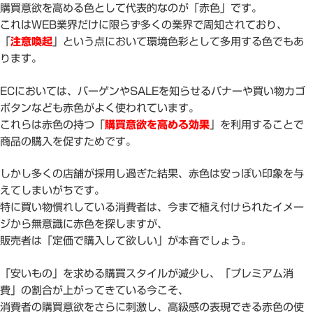
購買意欲を高める色として代表的なのが「赤色」です。
これはWEB業界だけに限らず多くの業界で周知されており、
「
注意喚起
」という点において環境色彩として多用する色でもあ
ります。
ECにおいては、バーゲンやSALEを知らせるバナーや買い物カゴ
ボタンなども赤色がよく使われています。
これらは赤色の持つ「
購買意欲を高める効果
」を利用することで
商品の購入を促すためです。
しかし多くの店舗が採用し過ぎた結果、赤色は安っぽい印象を与
えてしまいがちです。
特に買い物慣れしている消費者は、今まで植え付けられたイメー
ジから無意識に赤色を探しますが、
販売者は「定価で購入して欲しい」が本音でしょう。
「安いもの」を求める購買スタイルが減少し、「プレミアム消
費」の割合が上がってきている今こそ、
消費者の購買意欲をさらに刺激し、高級感の表現できる赤色の使