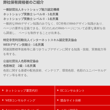
弊社保有資格者のご紹介
一般財団法人ネットショップ能力認定機構
ネットショップ実務士 レベルⅢ - 1名所属
ネットショップ実務士 レベルⅡ - 1名所属
一般的なWebデザイン知識のみでなく、EC特有のWebデザイン知識があり、
ページの要件を定義できる。 ECのためのWebページについて必要な素材を自
ら調達し、 ページを制作することが出来る。
特定非営利活動法人インターネットスキル認定普及協会
WEBデザイン技能士 - 1名所属
関連国際標準規格等に基づきウェブデザインに関する知識・技能、実務能力等
を有する。
公益社団法人色彩検定協会
色彩検定 2級 - 1名所属
色彩に関する基礎や配色技術、インテリア、環境色彩、色彩のユニバーサルデ
ザイン等を有する。
ネットショップ運営代行
ECコンサルタント
WEBコンサルティング
競合サイト分析