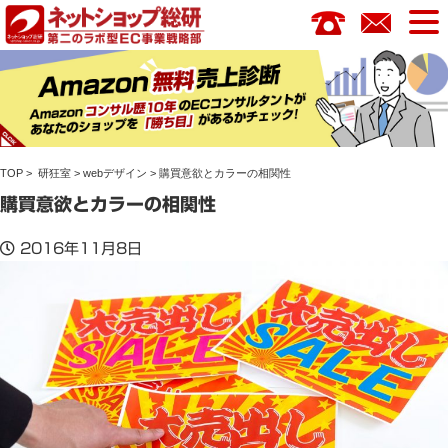
コ
ン
テ
ン
ツ
へ
ス
TOP
>
研狂室
>
webデザイン
> 購買意欲とカラーの相関性
キ
ッ
購買意欲とカラーの相関性
プ
2016年11月8日