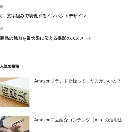
投
過
前
稿
去
文字組みで表現するインパクトデザイン
ナ
の
ビ
投
次
次
稿
ゲ
の
商品の魅力を最大限に伝える撮影のススメ
投
ー
稿
シ
ョ
人気の投稿
ン
Amazonブランド登録ってした方がいいの？
Amazon商品紹介コンテンツ（A+）の活用法