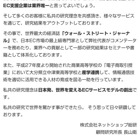
EC支援企業は業界唯一
と言ってよいでしょう。
そして多くのお客様に私共の研究理念を共感頂き、様々なサービス
を通じて、研究結果をアウトプットしております。
その事で、世界最大の経済誌
「ウォール・ストリート・ジャーナ
ル」
で、日本EC市場の最上級専門家として弊社代表がコメンテータ
ーを務めたり、業界への貢献として一部の研究結果はセミナーや書
籍として体系化しております。
また、平成27年度より開始された商業高等学校の「電子商取引授
業」において大分県立中津東高等学校と
産学連携
して、情報通信技
術を適切に活用できる人材の育成を図る一助を行っています。
私共の研究理念は
日本発、世界を変えるECサービスモデルの創出
で
す。
私共の研究で世界を驚かす事ができたら。 そう思って日々研鑽して
おります。
株式会社ネットショップ総研
顧問研究所長 長山衛