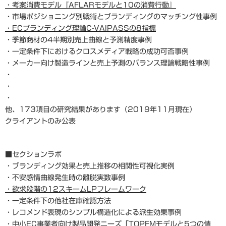
・考案消費モデル『AFLARモデルと10の消費行動』
・市場ポジショニング別戦術とブランディングのマッチング性事例
・ECブランディング理論C-VAIPASSの8指標
・季節商材の4半期別売上曲線と予測精度事例
・一定条件下におけるクロスメディア戦略の成功可否事例
・メーカー向け製造ラインと売上予測のバランス理論戦略性事例
・
・
・
他、173項目の研究結果があります（2019年11月現在）
クライアントのみ公表
■セクションラボ
・ブランディング効果と売上推移の相関性可視化実例
・不安感情曲線発生時の離脱実数事例
・欲求段階の12スキームLPフレームワーク
・一定条件下の他社在庫確認方法
・レコメンド表現のシンプル構造化による派生効果事例
・中小EC事業者向け製品開発ニーズ「TOPFMモデルと5つの情