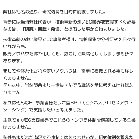
弊社は社名の通り、研究機関を目的に創設しました。
背景には当時弊社代表が、技術革新の速いEC業界を支援すべく必要
なのは、
「研究・実践・発信」
と提唱した事から始まりました。
技術革新の速い業界でEC事業者様は、情報収集や分析研究を日々行
いながらも、
販売ノウハウを体系化しても、数カ月で陳腐化してしまう事も多々
あります。
ましてや体系化されやすいノウハウは、簡単に模倣される事も珍し
くありません。
そんな中、当然競合より一歩抜きんでる戦略を常に考えなければな
りません。
私共はそんなEC事業者様をラボ型BPO（ビジネスプロセスアウト
ソーシング）で支援したいと考えました。
主観ですがEC支援業界でこれらのインフラ体制を構築している企業
はありません。
私共もまだまだ満足する体制ではありませんが、
研究体制を整えた