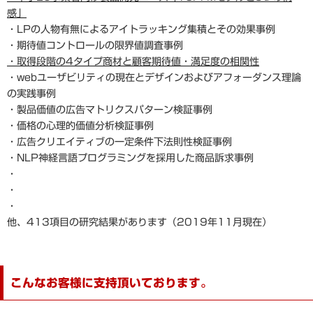
感」
・LPの人物有無によるアイトラッキング集積とその効果事例
・期待値コントロールの限界値調査事例
・取得段階の4タイプ商材と顧客期待値・満足度の相関性
・webユーザビリティの現在とデザインおよびアフォーダンス理論
の実践事例
・製品価値の広告マトリクスパターン検証事例
・価格の心理的価値分析検証事例
・広告クリエイティブの一定条件下法則性検証事例
・NLP神経言語プログラミングを採用した商品訴求事例
・
・
・
他、413項目の研究結果があります（2019年11月現在）
こんなお客様に支持頂いております。