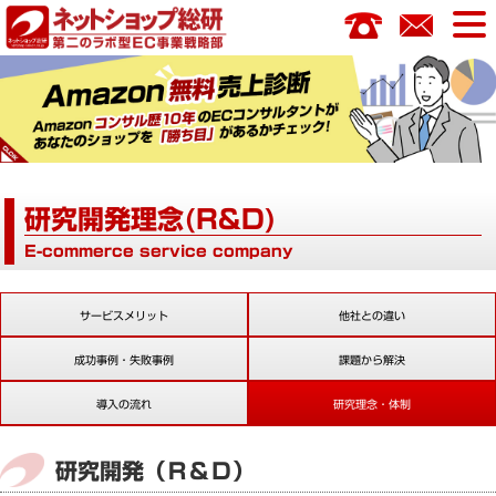
コ
ン
テ
ン
ツ
へ
ス
キ
研究開発理念(R&D)
ッ
プ
E-commerce service company
サービスメリット
他社との違い
成功事例・失敗事例
課題から解決
導入の流れ
研究理念・体制
研究開発（Ｒ＆Ｄ）