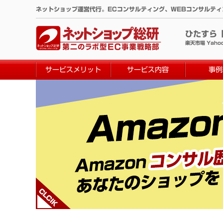
コ
ネットショップ運営代行。ECコンサルティング、WEBコンサルテ
ン
テ
ひたすら
ン
楽天市場 Yaho
ツ
へ
サービスメリット
サービス内容
事例
ス
キ
ッ
プ