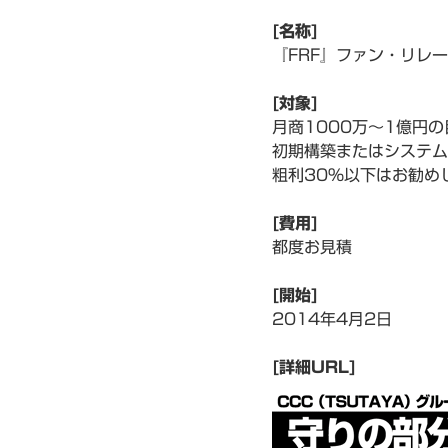
[名称]
『FRF』ファン・リレ
[対象]
月商1000万～1億円
初期構築またはシステム
粗利30％以下はお勧め
[費用]
都度お見積
[開始]
2014年4月2日
[詳細URL]