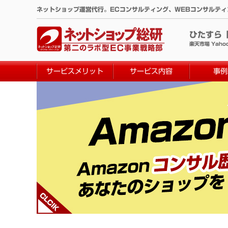
コ
ネットショップ運営代行。ECコンサルティング、WEBコンサルテ
ン
テ
ひたすら
ン
楽天市場 Yaho
ツ
へ
サービスメリット
サービス内容
事例
ス
キ
ッ
プ