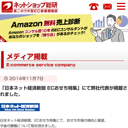
コ
ン
テ
ン
ツ
へ
ス
キ
メディア掲載
ッ
プ
E-commerce service company
2014年11月7日
「日本ネット経済新聞 ECおせち特集」にて弊社代表が掲載さ
れました。
日本ネット経済新聞、ECおせち特集にて、おせち市場の傾向と展望、
今後の勝機について取材頂きました。