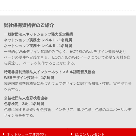
弊社保有資格者のご紹介
一般財団法人ネットショップ能力認定機構
ネットショップ実務士 レベルⅢ - 1名所属
ネットショップ実務士 レベルⅡ - 1名所属
一般的なWebデザイン知識のみでなく、EC特有のWebデザイン知識があり、
ページの要件を定義できる。 ECのためのWebページについて必要な素材を自
ら調達し、 ページを制作することが出来る。
特定非営利活動法人インターネットスキル認定普及協会
WEBデザイン技能士 - 1名所属
関連国際標準規格等に基づきウェブデザインに関する知識・技能、実務能力等
を有する。
公益社団法人色彩検定協会
色彩検定 2級 - 1名所属
色彩に関する基礎や配色技術、インテリア、環境色彩、色彩のユニバーサルデ
ザイン等を有する。
ネットショップ運営代行
ECコンサルタント