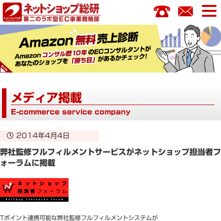
コ
ン
テ
ン
ツ
へ
ス
キ
メディア掲載
ッ
プ
E-commerce service company
2014年4月4日
弊社監修フルフィルメントサービスがネットショップ担当者フ
ォーラムに掲載
Tポイント連携可能な弊社監修フルフィルメントシステムが