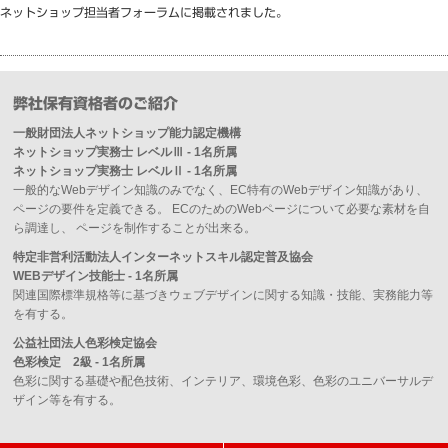
ネットショップ担当者フォーラムに掲載されました。
弊社保有資格者のご紹介
一般財団法人ネットショップ能力認定機構
ネットショップ実務士 レベルⅢ - 1名所属
ネットショップ実務士 レベルⅡ - 1名所属
一般的なWebデザイン知識のみでなく、EC特有のWebデザイン知識があり、
ページの要件を定義できる。 ECのためのWebページについて必要な素材を自
ら調達し、 ページを制作することが出来る。
特定非営利活動法人インターネットスキル認定普及協会
WEBデザイン技能士 - 1名所属
関連国際標準規格等に基づきウェブデザインに関する知識・技能、実務能力等
を有する。
公益社団法人色彩検定協会
色彩検定 2級 - 1名所属
色彩に関する基礎や配色技術、インテリア、環境色彩、色彩のユニバーサルデ
ザイン等を有する。