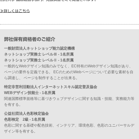
≫詳しくはこちら
弊社保有資格者のご紹介
一般財団法人ネットショップ能力認定機構
ネットショップ実務士 レベルⅢ - 1名所属
ネットショップ実務士 レベルⅡ - 1名所属
一般的なWebデザイン知識のみでなく、EC特有のWebデザイン知識があり、
ページの要件を定義できる。 ECのためのWebページについて必要な素材を自
ら調達し、 ページを制作することが出来る。
特定非営利活動法人インターネットスキル認定普及協会
WEBデザイン技能士 - 1名所属
関連国際標準規格等に基づきウェブデザインに関する知識・技能、実務能力等
を有する。
公益社団法人色彩検定協会
色彩検定 2級 - 1名所属
色彩に関する基礎や配色技術、インテリア、環境色彩、色彩のユニバーサルデ
ザイン等を有する。