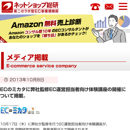
コ
ン
テ
ン
ツ
へ
ス
キ
メディア掲載
ッ
プ
E-commerce service company
2013年10月8日
ECのミカタに弊社監修EC運営担当者向け体験講座の開催に
ついて掲載。
10月17日（木）に弊社が監修を行うEC運営担当者向け体験講座が、
別府大学 国際経営学部内、発展演習ゼミで開催されます。