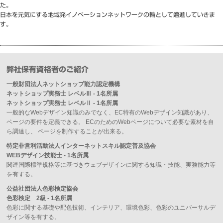
た。
日本を元気にする地域発イノベーションネットワークの輪として邁進していきま
す。
弊社保有資格者のご紹介
一般財団法人ネットショップ能力認定機構
ネットショップ実務士 レベルⅢ - 1名所属
ネットショップ実務士 レベルⅡ - 1名所属
一般的なWebデザイン知識のみでなく、EC特有のWebデザイン知識があり、
ページの要件を定義できる。 ECのためのWebページについて必要な素材を自
ら調達し、 ページを制作することが出来る。
特定非営利活動法人インターネットスキル認定普及協会
WEBデザイン技能士 - 1名所属
関連国際標準規格等に基づきウェブデザインに関する知識・技能、実務能力等
を有する。
公益社団法人色彩検定協会
色彩検定 2級 - 1名所属
色彩に関する基礎や配色技術、インテリア、環境色彩、色彩のユニバーサルデ
ザイン等を有する。