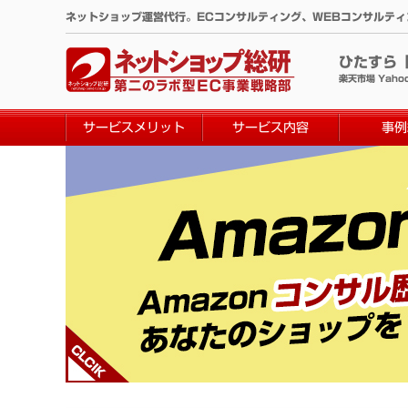
コ
ネットショップ運営代行。ECコンサルティング、WEBコンサルテ
ン
テ
ひたすら
ン
楽天市場 Yaho
ツ
へ
サービスメリット
サービス内容
事例
ス
キ
ッ
プ