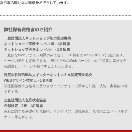
言う事の聞かない雑草をお待ちしています。
弊社保有資格者のご紹介
一般財団法人ネットショップ能力認定機構
ネットショップ実務士 レベルⅢ - 1名所属
ネットショップ実務士 レベルⅡ - 1名所属
一般的なWebデザイン知識のみでなく、EC特有のWebデザイン知識があり、
ページの要件を定義できる。 ECのためのWebページについて必要な素材を自
ら調達し、 ページを制作することが出来る。
特定非営利活動法人インターネットスキル認定普及協会
WEBデザイン技能士 - 1名所属
関連国際標準規格等に基づきウェブデザインに関する知識・技能、実務能力等
を有する。
公益社団法人色彩検定協会
色彩検定 2級 - 1名所属
色彩に関する基礎や配色技術、インテリア、環境色彩、色彩のユニバーサルデ
ザイン等を有する。