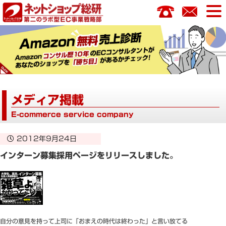
コ
ン
テ
ン
ツ
へ
ス
キ
メディア掲載
ッ
プ
E-commerce service company
2012年9月24日
インターン募集採用ページをリリースしました。
自分の意見を持って上司に「おまえの時代は終わった」と言い放てる