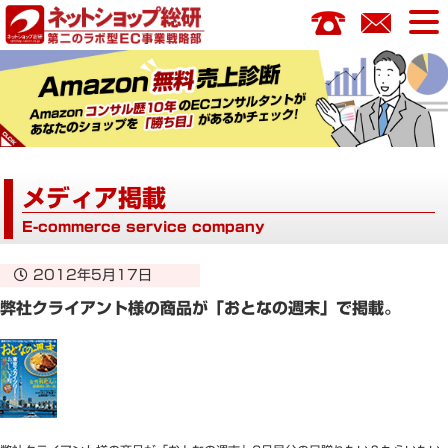
コ
ン
テ
ン
ツ
へ
ス
キ
メディア掲載
ッ
プ
E-commerce service company
2012年5月17日
弊社クライアント様の商品が「おとなの週末」で掲載。