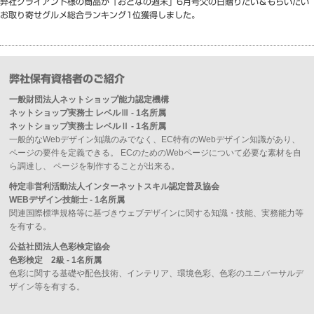
弊社クライアント様の商品が「おとなの週末」6月号父の日贈りたい＆もらいたい
お取り寄せグルメ総合ランキング1位獲得しました。
弊社保有資格者のご紹介
一般財団法人ネットショップ能力認定機構
ネットショップ実務士 レベルⅢ - 1名所属
ネットショップ実務士 レベルⅡ - 1名所属
一般的なWebデザイン知識のみでなく、EC特有のWebデザイン知識があり、
ページの要件を定義できる。 ECのためのWebページについて必要な素材を自
ら調達し、 ページを制作することが出来る。
特定非営利活動法人インターネットスキル認定普及協会
WEBデザイン技能士 - 1名所属
関連国際標準規格等に基づきウェブデザインに関する知識・技能、実務能力等
を有する。
公益社団法人色彩検定協会
色彩検定 2級 - 1名所属
色彩に関する基礎や配色技術、インテリア、環境色彩、色彩のユニバーサルデ
ザイン等を有する。